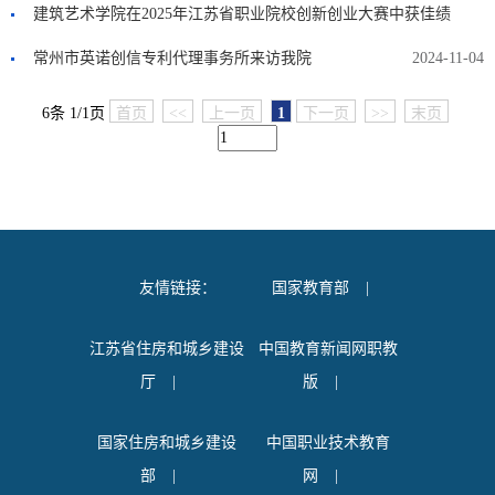
建筑艺术学院在2025年江苏省职业院校创新创业大赛中获佳绩
常州市英诺创信专利代理事务所来访我院
2025-09-04
2024-11-04
6条 1/1页
首页
<<
上一页
1
下一页
>>
末页
友情链接：
国家教育部
|
江苏省住房和城乡建设
中国教育新闻网职教
厅
|
版
|
国家住房和城乡建设
中国职业技术教育
部
|
网
|